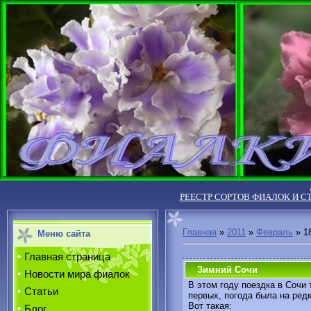
РЕЕСТР СОРТОВ ФИАЛОК И С
Главная
»
2011
»
Февраль
»
1
Меню сайта
Главная страница
Зимний Сочи
Новости мира фиалок
В этом году поездка в Сочи 
Статьи
первых, погода была на ред
Вот такая:
Блог