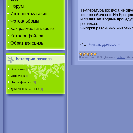
Форум
Температура воздуха не опу
Интернет-магазин
теплее обычного. На Крещен
и принимал водные процедур
Фотоальбомы
решилась.
Фигурки различных животны
Как разместить фото
Каталог файлов
Обратная связь
<
...
Читать дальше »
Просмотров:
3869
|
Добавил:
Liubov
|
Дата
Категории раздела
Выставки
[20]
Фотоурок
[9]
Наши фиалки
[2]
Другие комнатные
[1]