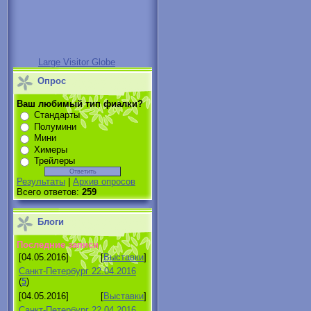
Large Visitor Globe
Опрос
Ваш любимый тип фиалки?
Стандарты
Полумини
Мини
Химеры
Трейлеры
Результаты
|
Архив опросов
Всего ответов:
259
Блоги
Последние записи
[04.05.2016]
[
Выставки
]
Санкт-Петербург 22.04.2016
(
5
)
[04.05.2016]
[
Выставки
]
Санкт-Петербург 22.04.2016