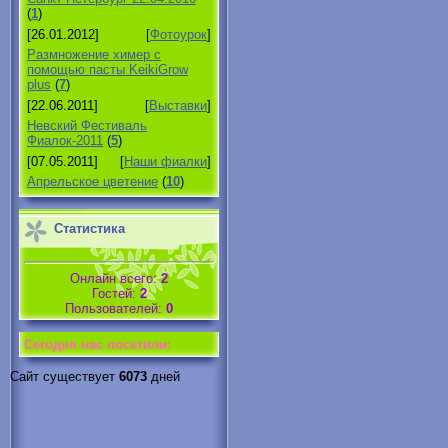
(
1
)
[26.01.2012]
[
Фотоурок
]
Размножение химер с
помощью пасты KeikiGrow
plus
(
7
)
[22.06.2011]
[
Выставки
]
Невский Фестиваль
Фиалок-2011
(
5
)
[07.05.2011]
[
Наши фиалки
]
Апрельское цветение
(
10
)
Статистика
Онлайн всего:
2
Гостей:
2
Пользователей:
0
Cегодня нас посетили:
Сайт существует
6073
дней