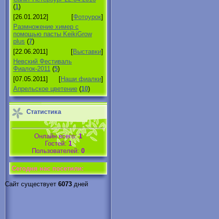
(
1
)
[26.01.2012]
[
Фотоурок
]
Размножение химер с
помощью пасты KeikiGrow
plus
(
7
)
[22.06.2011]
[
Выставки
]
Невский Фестиваль
Фиалок-2011
(
5
)
[07.05.2011]
[
Наши фиалки
]
Апрельское цветение
(
10
)
Статистика
Онлайн всего:
1
Гостей:
1
Пользователей:
0
Cегодня нас посетили:
Сайт существует
6073
дней