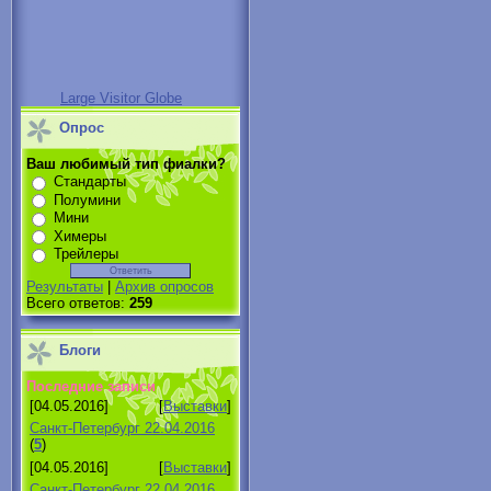
Large Visitor Globe
Опрос
Ваш любимый тип фиалки?
Стандарты
Полумини
Мини
Химеры
Трейлеры
Результаты
|
Архив опросов
Всего ответов:
259
Блоги
Последние записи
[04.05.2016]
[
Выставки
]
Санкт-Петербург 22.04.2016
(
5
)
[04.05.2016]
[
Выставки
]
Санкт-Петербург 22.04.2016