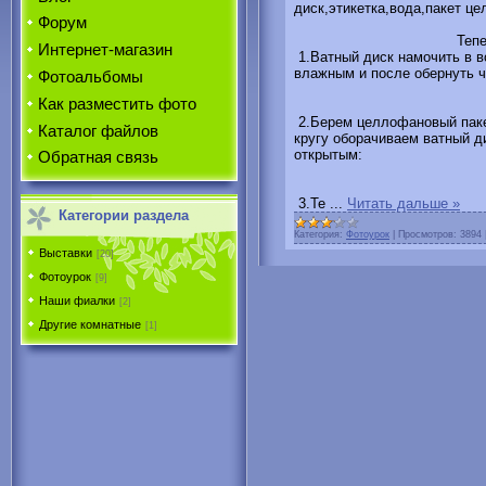
диск,этикетка,вода,пакет ц
Форум
Тепе
Интернет-магазин
1.Ватный диск намочить в в
влажным и после обернуть ч
Фотоальбомы
Как разместить фото
2.Берем целлофановый пакет
Каталог файлов
кругу оборачиваем ватный д
открытым:
Обратная связь
3.Те
...
Читать дальше »
Категории раздела
Категория:
Фотоурок
|
Просмотров:
3894
Выставки
[20]
Фотоурок
[9]
Наши фиалки
[2]
Другие комнатные
[1]