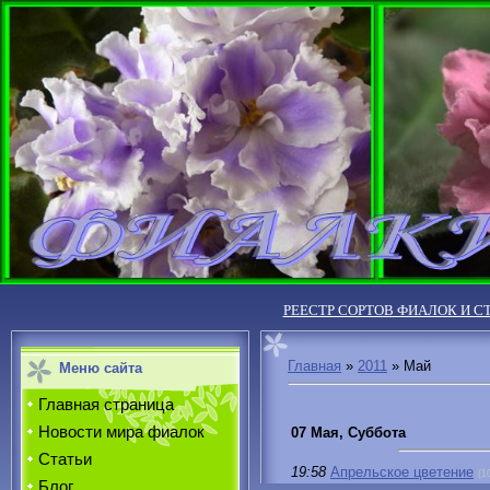
РЕЕСТР СОРТОВ ФИАЛОК И С
Главная
»
2011
»
Май
Меню сайта
Главная страница
Новости мира фиалок
07 Мая, Суббота
Статьи
19:58
Апрельское цветение
(1
Блог