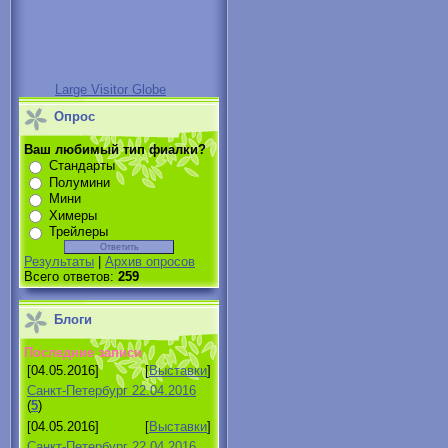
Large Visitor Globe
Опрос
Ваш любимый тип фиалки?
Стандарты
Полумини
Мини
Химеры
Трейлеры
Результаты
|
Архив опросов
Всего ответов:
259
Блоги
Последние записи
[04.05.2016]
[
Выставки
]
Санкт-Петербург 22.04.2016
(
5
)
[04.05.2016]
[
Выставки
]
Санкт-Петербург 22.04.2016