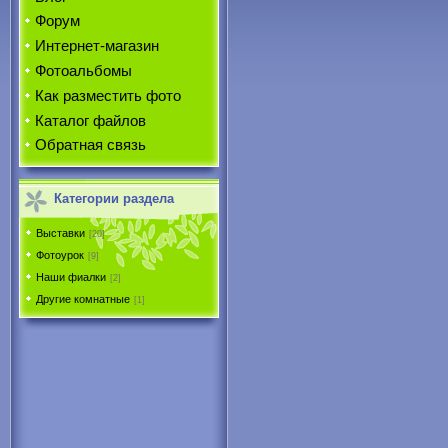
Форум
Интернет-магазин
Фотоальбомы
Как разместить фото
Каталог файлов
Обратная связь
Категории раздела
Выставки
[20]
Фотоурок
[9]
Наши фиалки
[2]
Другие комнатные
[1]