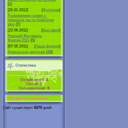
(
1
)
[26.01.2012]
[
Фотоурок
]
Размножение химер с
помощью пасты KeikiGrow
plus
(
7
)
[22.06.2011]
[
Выставки
]
Невский Фестиваль
Фиалок-2011
(
5
)
[07.05.2011]
[
Наши фиалки
]
Апрельское цветение
(
10
)
Статистика
Онлайн всего:
1
Гостей:
1
Пользователей:
0
Cегодня нас посетили:
Сайт существует
6070
дней