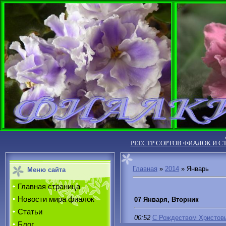
РЕЕСТР СОРТОВ ФИАЛОК И С
Главная
»
2014
»
Январь
Меню сайта
Главная страница
Новости мира фиалок
07 Января, Вторник
Статьи
00:52
С Рождеством Христовы
Блог