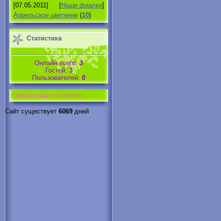
[07.05.2011]
[
Наши фиалки
]
Апрельское цветение
(
10
)
Статистика
Онлайн всего:
3
Гостей:
3
Пользователей:
0
Cегодня нас посетили:
Сайт существует
6069
дней