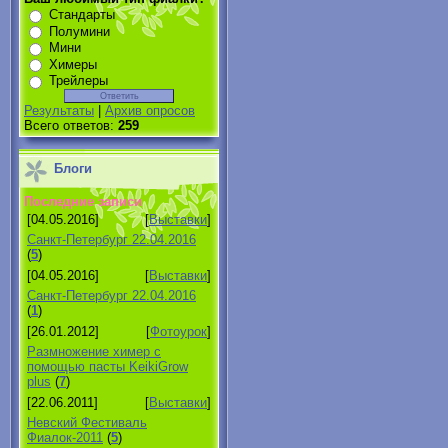
Стандарты
Полумини
Мини
Химеры
Трейлеры
Результаты
|
Архив опросов
Всего ответов:
259
Блоги
Последние записи
[04.05.2016]
[
Выставки
]
Санкт-Петербург 22.04.2016
(
5
)
[04.05.2016]
[
Выставки
]
Санкт-Петербург 22.04.2016
(
1
)
[26.01.2012]
[
Фотоурок
]
Размножение химер с
помощью пасты KeikiGrow
plus
(
7
)
[22.06.2011]
[
Выставки
]
Невский Фестиваль
Фиалок-2011
(
5
)