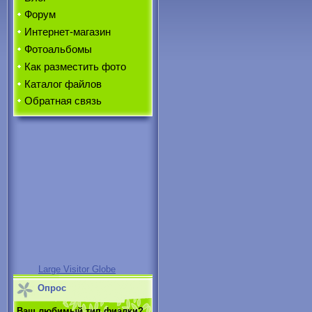
Форум
Интернет-магазин
Фотоальбомы
Как разместить фото
Каталог файлов
Обратная связь
Large Visitor Globe
Опрос
Ваш любимый тип фиалки?