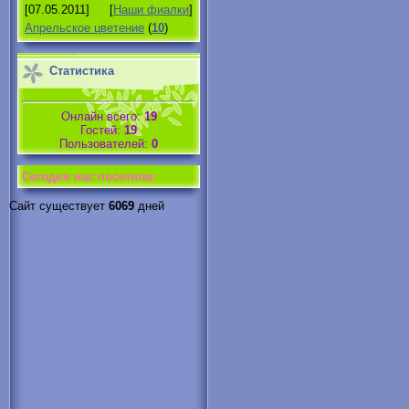
[07.05.2011]
[
Наши фиалки
]
Апрельское цветение
(
10
)
Статистика
Онлайн всего:
19
Гостей:
19
Пользователей:
0
Cегодня нас посетили:
Сайт существует
6069
дней