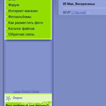
05 Мая, Воскресенье
Форум
Интернет-магазин
02:07
С Пасхой!
(1)
Фотоальбомы
Как разместить фото
Каталог файлов
Обратная связь
Large Visitor Globe
Опрос
Ваш любимый тип фиалки?