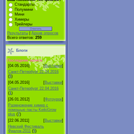
Стандарты
Полумини
Мини
Химеры
Трейлеры
Результаты
|
Архив опросов
Всего ответов:
259
Блоги
Последние записи
[04.05.2016]
[
Выставки
]
Санкт-Петербург 22.04.2016
(
5
)
[04.05.2016]
[
Выставки
]
Санкт-Петербург 22.04.2016
(
1
)
[26.01.2012]
[
Фотоурок
]
Размножение химер с
помощью пасты KeikiGrow
plus
(
7
)
[22.06.2011]
[
Выставки
]
Невский Фестиваль
Фиалок-2011
(
5
)