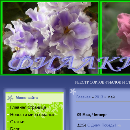
РЕЕСТР СОРТОВ ФИАЛОК И С
Главная
»
2013
»
Май
Меню сайта
Главная страница
Новости мира фиалок
09 Мая, Четверг
Статьи
11:54
С Днем Победы!
(0)
Блог