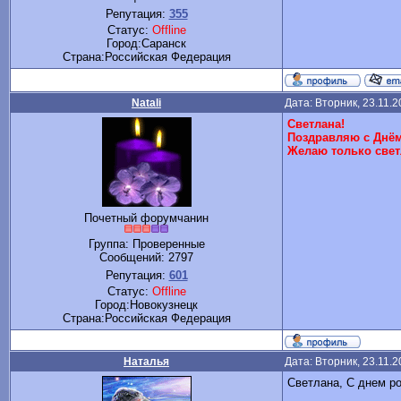
Репутация:
355
Статус:
Offline
Город:Саранск
Cтрана:Российская Федерация
Natali
Дата: Вторник, 23.11.
Светлана!
Поздравляю с Днём
Желаю только светл
Почетный форумчанин
Группа: Проверенные
Сообщений:
2797
Репутация:
601
Статус:
Offline
Город:Новокузнецк
Cтрана:Российская Федерация
Наталья
Дата: Вторник, 23.11.
Светлана, С днем р