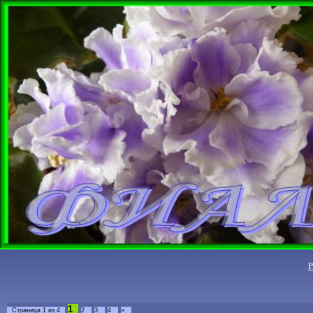
1
Страница
1
из
4
2
3
4
»