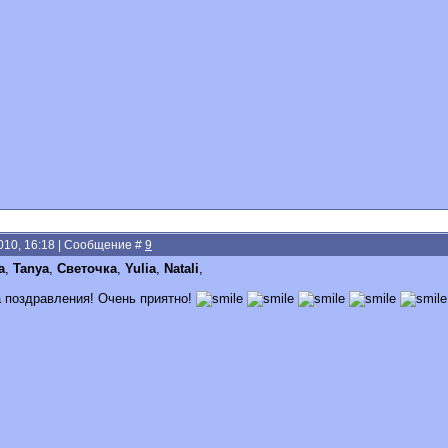
2010, 16:18 | Сообщение #
9
a
,
Tanya
,
Светочка
,
Yulia
,
Natali
,
а поздравления! Очень приятно!