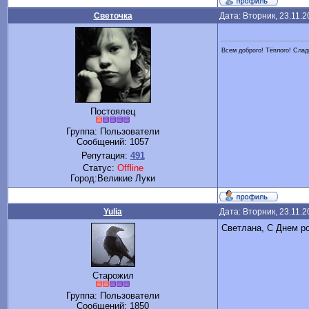
Светочка
Дата: Вторник, 23.11.
Всем доброго! Тёплого! Сладк
Постоялец
Группа: Пользователи
Сообщений:
1057
Репутация:
491
Статус:
Offline
Город:Великие Луки
Yulia
Дата: Вторник, 23.11.
Светлана, С Днем р
Старожил
Группа: Пользователи
Сообщений:
1850