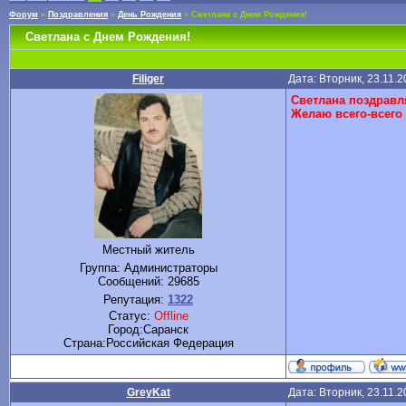
Форум
»
Поздравления
»
День Рождения
»
Светлана с Днем Рождения!
Светлана с Днем Рождения!
Filiger
Дата: Вторник, 23.11.
Светлана поздравл
Желаю всего-всего 
Местный житель
Группа: Администраторы
Сообщений:
29685
Репутация:
1322
Статус:
Offline
Город:Саранск
Cтрана:Российская Федерация
GreyKat
Дата: Вторник, 23.11.