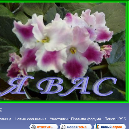
С
раница
.
Новые сообщения
·
Участники
·
Правила форума
·
Поиск
·
RSS