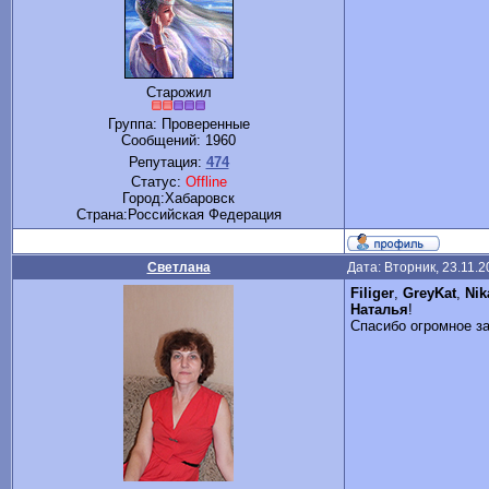
Старожил
Группа: Проверенные
Сообщений:
1960
Репутация:
474
Статус:
Offline
Город:Хабаровск
Cтрана:Российская Федерация
Светлана
Дата: Вторник, 23.11.
Filiger
,
GreyKat
,
Nik
Наталья
!
Спасибо огромное з