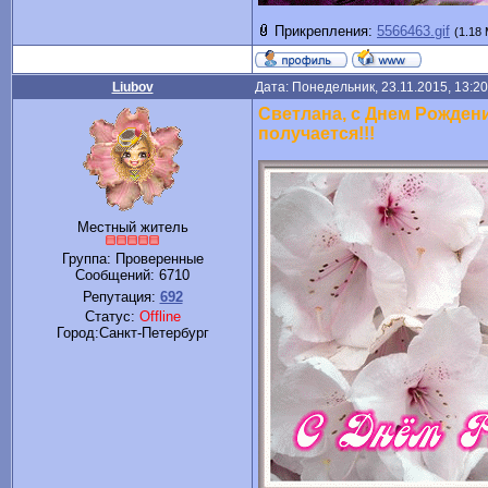
Прикрепления:
5566463.gif
(1.18
Liubov
Дата: Понедельник, 23.11.2015, 13:2
Светлана, с Днем Рождени
получается!!!
Местный житель
Группа: Проверенные
Сообщений:
6710
Репутация:
692
Статус:
Offline
Город:Санкт-Петербург