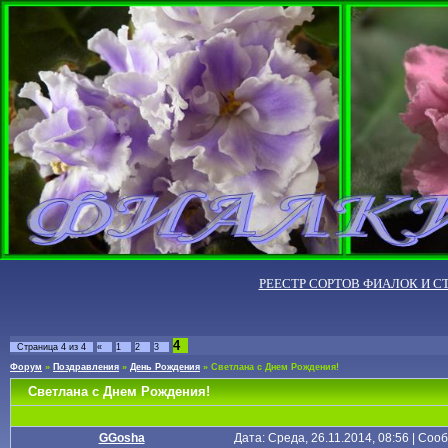
РЕЕСТР СОРТОВ ФИАЛОК И С
4
Страница
4
из
4
«
1
2
3
Форум
»
Поздравления
»
День Рождения
»
Светлана с Днем Рождения!
Светлана с Днем Рождения!
GGosha
Дата: Среда, 26.11.2014, 08:56 | Со