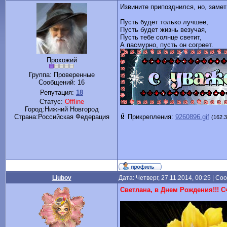
Извините припозднился, но, замет
Пусть будет только лучшее,
Пусть будет жизнь везучая,
Пусть тебе солнце светит,
А пасмурно, пусть он согреет.
Прохожий
Группа: Проверенные
Сообщений:
16
Репутация:
18
Статус:
Offline
Город:Нижний Новгород
Cтрана:Российская Федерация
Прикрепления:
9260896.gif
(162.3
Liubov
Дата: Четверг, 27.11.2014, 00:25 | С
Светлана, в Днем Рождения!!! С