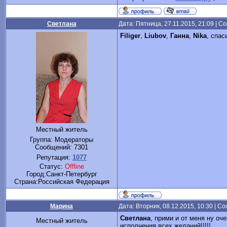
Светлана
Дата: Пятница, 27.11.2015, 21:09 | 
Filiger
,
Liubov
,
Ганна
,
Nika
, спа
Местный житель
Группа: Модераторы
Сообщений:
7301
Репутация:
1077
Статус:
Offline
Город:Санкт-Петербург
Cтрана:Российская Федерация
Марина
Дата: Вторник, 08.12.2015, 10:30 | 
Светлана
, прими и от меня ну оч
Местный житель
исполнения всех желаний!!!!!