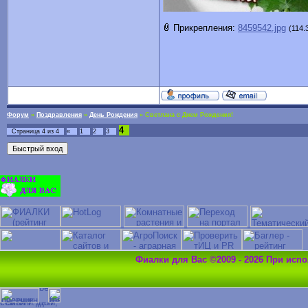
Прикрепления:
8459542.jpg
(114.
Форум
»
Поздравления
»
День Рождения
»
Светлана с Днем Рождения!
4
Страница
4
из
4
«
1
2
3
Фиалки для Вас ©2009 - 2026 При исп