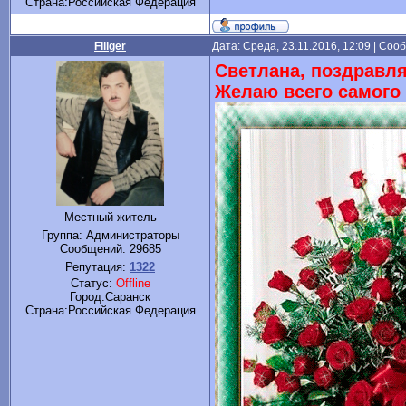
Cтрана:Российская Федерация
Filiger
Дата: Среда, 23.11.2016, 12:09 | Со
Светлана, поздравля
Желаю всего самого 
Местный житель
Группа: Администраторы
Сообщений:
29685
Репутация:
1322
Статус:
Offline
Город:Саранск
Cтрана:Российская Федерация