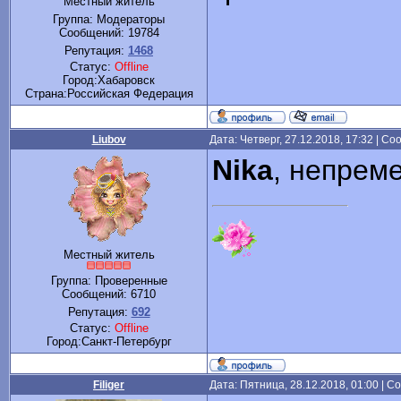
Местный житель
Группа: Модераторы
Сообщений:
19784
Репутация:
1468
Статус:
Offline
Город:Хабаровск
Cтрана:Российская Федерация
Liubov
Дата: Четверг, 27.12.2018, 17:32 | С
Nika
, непрем
Местный житель
Группа: Проверенные
Сообщений:
6710
Репутация:
692
Статус:
Offline
Город:Санкт-Петербург
Filiger
Дата: Пятница, 28.12.2018, 01:00 | 