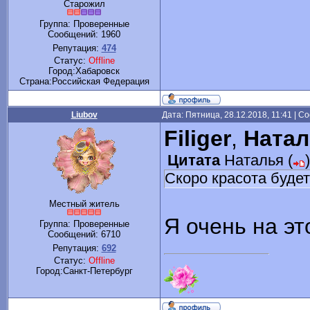
Старожил
Группа: Проверенные
Сообщений:
1960
Репутация:
474
Статус:
Offline
Город:Хабаровск
Cтрана:Российская Федерация
Liubov
Дата: Пятница, 28.12.2018, 11:41 | 
Filiger
,
Натал
Цитата
Наталья
(
)
Скоро красота будет
Местный житель
Я очень на э
Группа: Проверенные
Сообщений:
6710
Репутация:
692
Статус:
Offline
Город:Санкт-Петербург