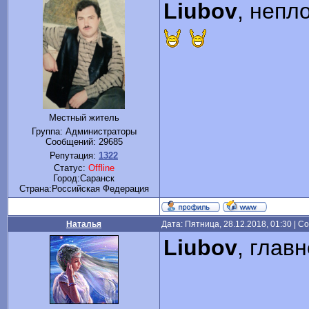
Liubov
, непл
Местный житель
Группа: Администраторы
Сообщений:
29685
Репутация:
1322
Статус:
Offline
Город:Саранск
Cтрана:Российская Федерация
Наталья
Дата: Пятница, 28.12.2018, 01:30 | 
Liubov
, глав