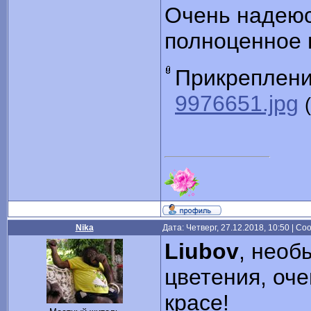
Очень надеюс
полноценное 
Прикреплен
9976651.jpg
Nika
Дата: Четверг, 27.12.2018, 10:50 | С
Liubov
, необ
цветения, оче
красе!