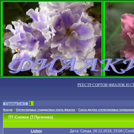
РЕЕСТР СОРТОВ ФИАЛОК И С
1
Страница
1
из
1
Форум
»
Отечественные стандартные сорта фиалок
»
Сорта других отечественных селекцио
ПТ-Снежок (Т.Пугачева)
Liubov
Дата: Среда, 26.12.2018, 23:06 | Со