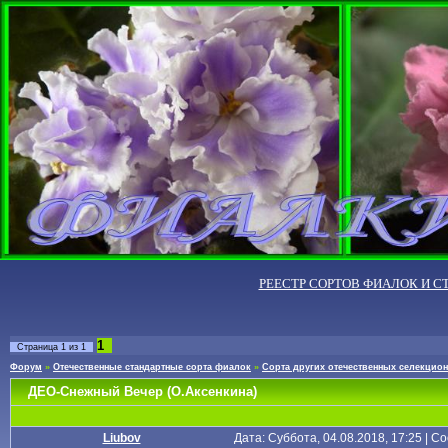
РЕЕСТР СОРТОВ ФИАЛОК И С
1
Страница
1
из
1
Форум
»
Отечественные стандартные сорта фиалок
»
Сорта других отечественных селекцио
ДЕО-Снежный Вечер (О.Аксенкина)
Liubov
Дата: Суббота, 04.08.2018, 17:25 | 