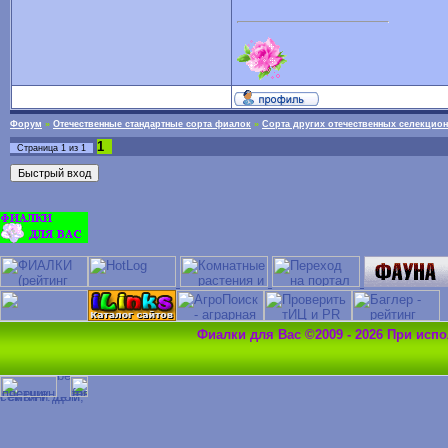
Форум
»
Отечественные стандартные сорта фиалок
»
Сорта других отечественных селекцио
1
Страница
1
из
1
Фиалки для Вас ©2009 - 2026 При исп