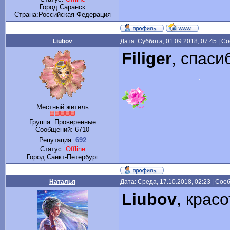
Город:Саранск
Cтрана:Российская Федерация
Liubov
Дата: Суббота, 01.09.2018, 07:45 | 
Filiger
, спаси
Местный житель
Группа: Проверенные
Сообщений:
6710
Репутация:
692
Статус:
Offline
Город:Санкт-Петербург
Наталья
Дата: Среда, 17.10.2018, 02:23 | Со
Liubov
, крас