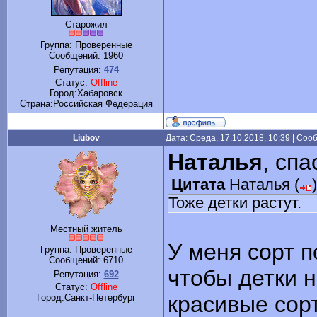
Старожил
Группа: Проверенные
Сообщений:
1960
Репутация:
474
Статус:
Offline
Город:Хабаровск
Cтрана:Российская Федерация
Liubov
Дата: Среда, 17.10.2018, 10:39 | Со
Наталья
, сп
Цитата
Наталья
(
)
Тоже детки растут.
Местный житель
У меня сорт п
Группа: Проверенные
Сообщений:
6710
чтобы детки 
Репутация:
692
Статус:
Offline
красивые сор
Город:Санкт-Петербург