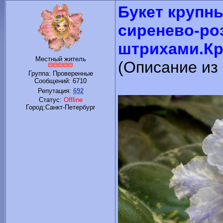
Букет крупн
сиренево-ро
штрихами.Кр
Местный житель
(Описание из
Группа: Проверенные
Сообщений:
6710
Репутация:
692
Статус:
Offline
Город:Санкт-Петербург