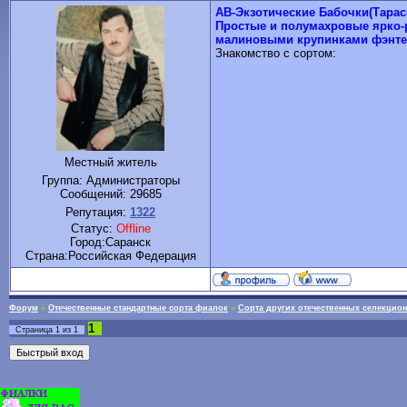
АВ-Экзотические Бабочки(Тара
Простые и полумахровые ярко-р
малиновыми крупинками фэнтези
Знакомство с сортом:
Местный житель
Группа: Администраторы
Сообщений:
29685
Репутация:
1322
Статус:
Offline
Город:Саранск
Cтрана:Российская Федерация
Форум
»
Отечественные стандартные сорта фиалок
»
Сорта других отечественных селекцио
1
Страница
1
из
1