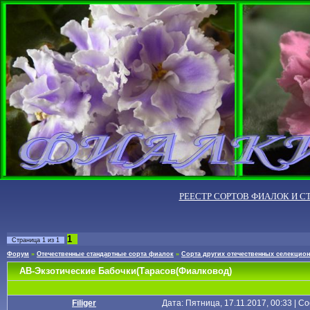
РЕЕСТР СОРТОВ ФИАЛОК И С
1
Страница
1
из
1
Форум
»
Отечественные стандартные сорта фиалок
»
Сорта других отечественных селекцио
АВ-Экзотические Бабочки(Тарасов(Фиалковод)
Filiger
Дата: Пятница, 17.11.2017, 00:33 | 