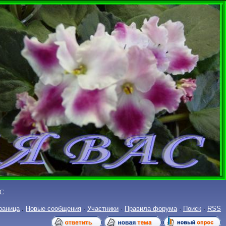
С
раница
.
Новые сообщения
·
Участники
·
Правила форума
·
Поиск
·
RSS