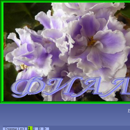
1
Страница
1
из
3
2
3
»