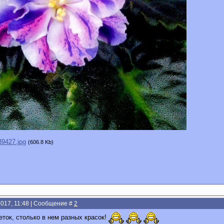
39427.jpg
(606.8 Kb)
2017, 11:48 | Сообщение #
2
еток, столько в нем разных красок!