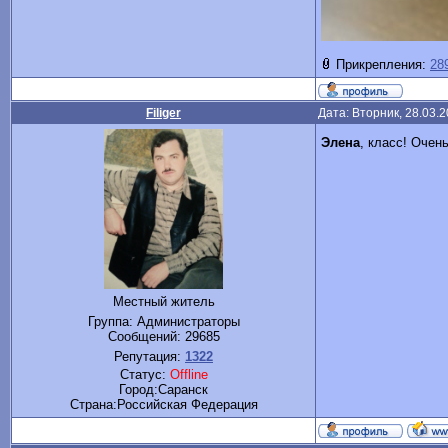
Прикрепления:
28
Filiger
Дата: Вторник, 28.03.
Элена
, класс! Очен
Местный житель
Группа: Администраторы
Сообщений:
29685
Репутация:
1322
Статус:
Offline
Город:Саранск
Cтрана:Российская Федерация