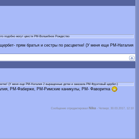
, что подобно могут цвести РМ-Волшебное Рождество
ербет- прям братья и сестры по расцветке! (У меня еще РМ-Наталия
ветке! (У меня еще РМ-Наталия 2 выращенные детки и заказала РМ-Фруктовый щербет.)
алия, РМ-Фаберже, РМ-Римские каникулы, РМ- Фаворитка
Nika
Сообщение отредактировал
-
Четверг, 30.03.2017, 12:10