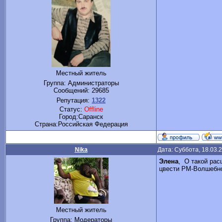
Местный житель
Группа: Администраторы
Сообщений:
29685
Репутация:
1322
Статус:
Offline
Город:Саранск
Cтрана:Российская Федерация
Nika
Дата: Суббота, 18.03.
Элена
,
О такой расц
цвести РМ-Волшебн
Местный житель
Группа: Модераторы