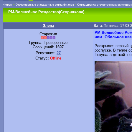
Форум
»
Отечественные стандартные сорта фиалок
»
Сорта других отечественных селекцио
РМ-Волшебное Рождество(Скорнякова)
Элена
Дата: Пятница, 17.03.
РМ-Волшебное Рожд
Старожил
ним. Обильное цве
Группа: Проверенные
Раскрылся первый цв
Сообщений:
1697
роспуске. В тепле со
Репутация:
27
Покупала деткой- по
Статус:
Offline