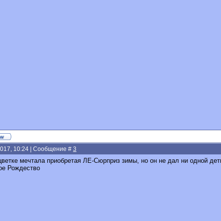
2017, 10:24 | Сообщение #
3
ветке мечтала приобретая ЛЕ-Сюрприз зимы, но он не дал ни одной детк
ое Рождество