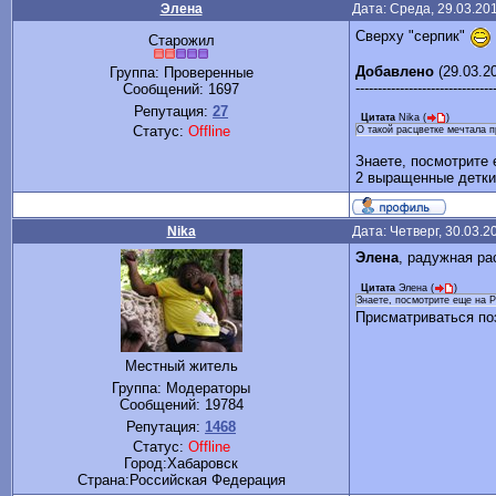
Элена
Дата: Среда, 29.03.20
Сверху "серпик"
Старожил
Добавлено
(29.03.20
Группа: Проверенные
-------------------------------
Сообщений:
1697
Репутация:
27
Цитата
Nika
(
)
Статус:
Offline
О такой расцветке мечтала п
Знаете, посмотрите
2 выращенные детки
Nika
Дата: Четверг, 30.03.
Элена
, радужная ра
Цитата
Элена
(
)
Знаете, посмотрите еще на 
Присматриваться по
Местный житель
Группа: Модераторы
Сообщений:
19784
Репутация:
1468
Статус:
Offline
Город:Хабаровск
Cтрана:Российская Федерация