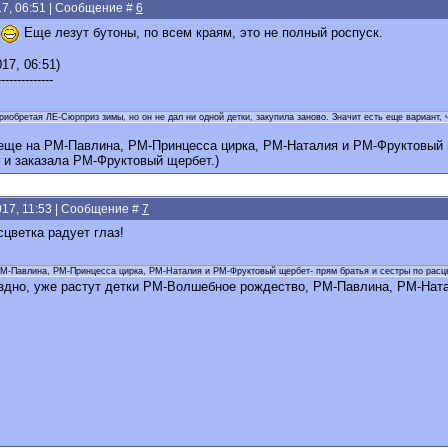
17, 06:51 | Сообщение #
6
Еще лезут бутоны, по всем краям, это не полный роспуск.
17, 06:51)
--------------
риобретая ЛЕ-Сюрприз зимы, но он не дал ни одной детки, закупила заново. Значит есть еще вариант
 еще на РМ-Павлина, РМ-Принцесса цирка, РМ-Наталия и РМ-Фруктовый щ
 и заказала РМ-Фруктовый щербет.)
2017, 11:53 | Сообщение #
7
сцветка радует глаз!
РМ-Павлина, РМ-Принцесса цирка, РМ-Наталия и РМ-Фруктовый щербет- прям братья и сестры по расц
здно, уже растут детки РМ-Волшебное рождество, РМ-Павлина, РМ-Нат