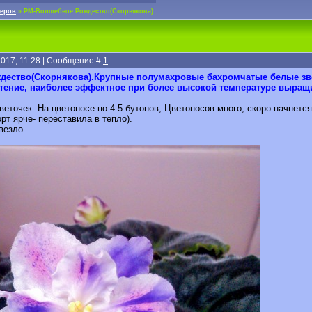
неров
»
РМ-Волшебное Рождество(Скорнякова)
2017, 11:28 | Сообщение #
1
ество(Скорнякова).Крупные полумахровые бахромчатые белые зве
тение, наиболее эффектное при более высокой температуре выращив
еточек..На цветоносе по 4-5 бутонов, Цветоносов много, скоро начнет
рт ярче- переставила в тепло).
везло.