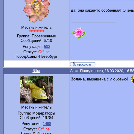
да, она какая-то особенная! Очен
Местный житель
Группа: Проверенные
Сообщений:
6710
Репутация:
692
Статус:
Offline
Город:Санкт-Петербург
Nika
Дата: Понедельник, 16.03.2020, 16:5
Золана
, выращена с любовью!
Местный житель
Группа: Модераторы
Сообщений:
19784
Репутация:
1468
Статус:
Offline
Город:Хабаровск