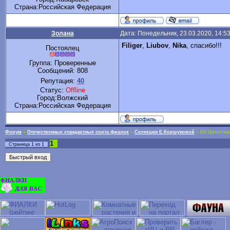
Cтрана:Российская Федерация
Золана
Дата: Понедельник, 23.03.2020, 14:5
Filiger
,
Liubov
,
Nika
, спасибо!!!
Постоялец
Группа: Проверенные
Сообщений:
808
Репутация:
40
Статус:
Offline
Город:Волжский
Cтрана:Российская Федерация
Форум
»
Отечественные стандартные сорта фиалок
»
Селекция Е.Коршуновой
»
ЕК-Цветочн
1
Страница
1
из
1