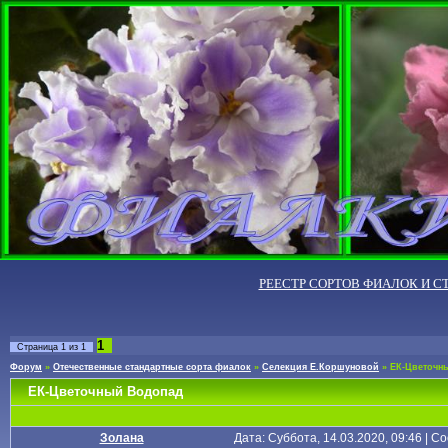
РЕЕСТР СОРТОВ ФИАЛОК И С
1
Страница
1
из
1
Форум
»
Отечественные стандартные сорта фиалок
»
Селекция Е.Коршуновой
»
ЕК-Цветочн
ЕК-Цветочный Водопад
Золана
Дата: Суббота, 14.03.2020, 09:46 | 