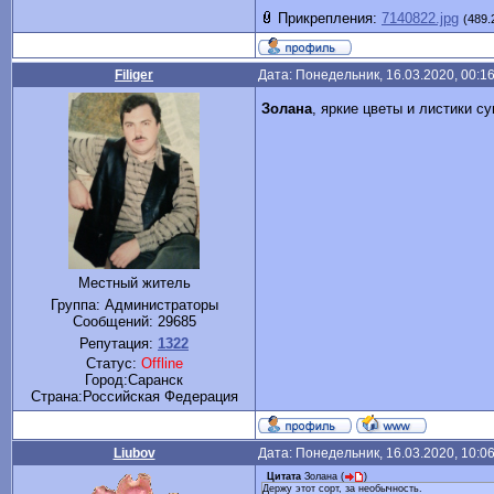
Прикрепления:
7140822.jpg
(489.
Filiger
Дата: Понедельник, 16.03.2020, 00:1
Золана
, яркие цветы и листики с
Местный житель
Группа: Администраторы
Сообщений:
29685
Репутация:
1322
Статус:
Offline
Город:Саранск
Cтрана:Российская Федерация
Liubov
Дата: Понедельник, 16.03.2020, 10:0
Цитата
Золана
(
)
Держу этот сорт, за необычность.