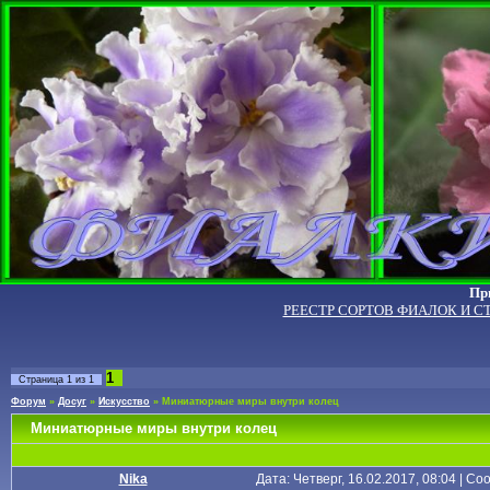
Пр
РЕЕСТР СОРТОВ ФИАЛОК И С
1
Страница
1
из
1
Форум
»
Досуг
»
Искусство
»
Миниатюрные миры внутри колец
Миниатюрные миры внутри колец
Nika
Дата: Четверг, 16.02.2017, 08:04 | С