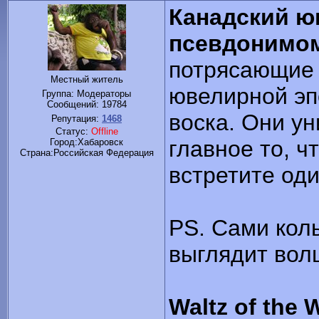
Канадский ю
псевдонимом
потрясающие 
Местный житель
ювелирной эп
Группа: Модераторы
Сообщений:
19784
воска. Они у
Репутация:
1468
Статус:
Offline
главное то, ч
Город:Хабаровск
Cтрана:Российская Федерация
встретите оди
PS. Сами коль
выглядит вол
Waltz of the 