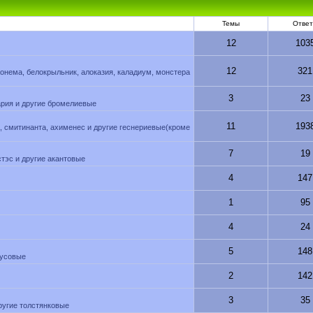
Темы
Отве
12
103
12
321
нема, белокрыльник, алоказия, каладиум, монстера
3
23
лария и другие бромелиевые
11
193
а, смитинанта, ахименес и другие геснериевые(кроме
7
19
стэс и другие акантовые
4
147
1
95
4
24
5
148
тусовые
2
142
3
35
другие толстянковые