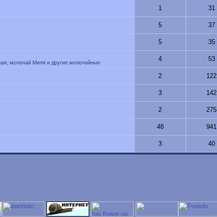
1
31
5
37
5
35
4
53
ская, молочай Миля и другие молочайные
2
122
3
142
2
275
48
941
3
40