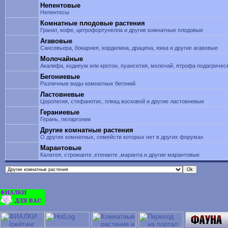
Непентовые
Непентесы
Комнатные плодовые растения
Гранат, кофе, цитрофортунелла и другие комнатные плодовые
Агавовые
Сансевьера, бокарнея, кордилина, драцена, юкка и другие агавовые
Молочайные
Акалифа, кодиеум или кротон, пуансетия, молочай, ятрофа подагриче
Бегониевые
Различные виды комнатных бегоний
Ластовневые
Церопегия, стефанотис, плющ восковой и другие ластовневые
Гераниевые
Герань, пеларгонии
Другие комнатные растения
О других комнатных, семейств которых нет в других форумах
Марантовые
Калатея, строманте ,ктенанте ,маранта и другие марантовые