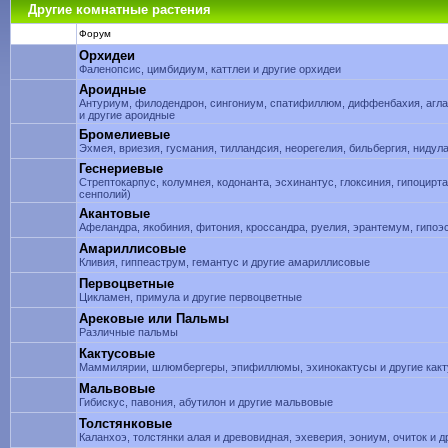
Другие комнатные растения
Форум
Орхидеи
Фаленопсис, цимбидиум, каттлеи и другие орхидеи
Ароидные
Антуриум, филодендрон, сингониум, спатифиллюм, диффенбахия, аглао
и другие ароидные
Бромелиевые
Эхмея, вриезия, гусмания, тилландсия, неорегелия, бильбергия, ниду
Геснериевые
Стрептокарпус, колумнея, кодонанта, эсхинантус, глоксиния, гипоцирт
сенполий)
Акантовые
Афеландра, якобиния, фитония, кроссандра, руелия, эрантемум, гипоэ
Амариллисовые
Кливия, гиппеаструм, гемантус и другие амариллисовые
Первоцветные
Цикламен, примула и другие первоцветные
Арековые или Пальмы
Различные пальмы
Кактусовые
Маммилярии, шлюмбергеры, эпифиллюмы, эхинокактусы и другие как
Мальвовые
Гибискус, павония, абутилон и другие мальвовые
Толстянковые
Каланхоэ, толстянки алая и древовидная, эхеверия, эониум, очиток и 