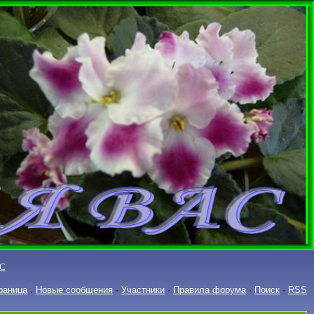
С
раница
.
Новые сообщения
·
Участники
·
Правила форума
·
Поиск
·
RSS