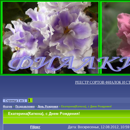
РЕЕСТР СОРТОВ ФИАЛОК И С
1
Страница
1
из
1
Форум
»
Поздравления
»
День Рождения
»
Екатерина(Катюха), с Днем Рождения!
Екатерина(Катюха), с Днем Рождения!
Filiger
Дата: Воскресенье, 12.08.2012, 10:5