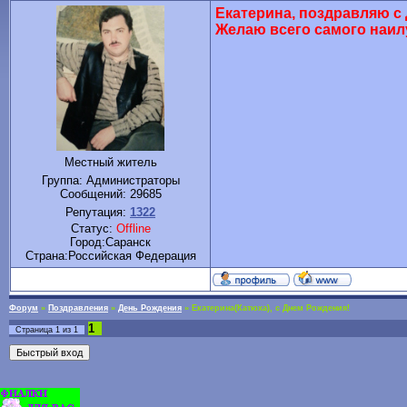
Екатерина, поздравляю с
Желаю всего самого наил
Местный житель
Группа: Администраторы
Сообщений:
29685
Репутация:
1322
Статус:
Offline
Город:Саранск
Cтрана:Российская Федерация
Форум
»
Поздравления
»
День Рождения
»
Екатерина(Катюха), с Днем Рождения!
1
Страница
1
из
1