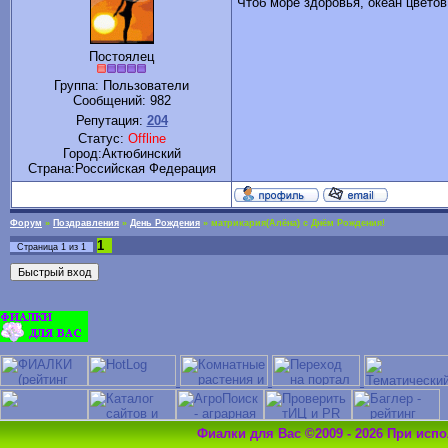
Чтоб море здоровья, океан цветов
Постоялец
Группа: Пользователи
Сообщений:
982
Репутация:
204
Статус:
Offline
Город:Актюбинский
Cтрана:Российская Федерация
Форум
»
Поздравления
»
День Рождения
»
матрикария(Алёна) с Днём Рождения!
1
Страница
1
из
1
Фиалки для Вас ©2009 - 2026 При исп