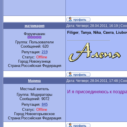
матрикария
Дата: Четверг, 28.04.2011, 16:19 | С
Filiger
,
Tanya
,
Nika
,
Света
,
Liubo
Форумчанин
Группа: Пользователи
Сообщений:
620
Репутация:
219
Статус:
Offline
Город:Новокузнецк
Cтрана:Российская Федерация
Марина
Дата: Четверг, 28.04.2011, 17:48 | С
Местный житель
И я присоединяюсь к поздра
Группа: Модераторы
Сообщений:
9072
Репутация:
845
Статус:
Offline
Город:Новоегорьевское
Cтрана:Российская Федерация