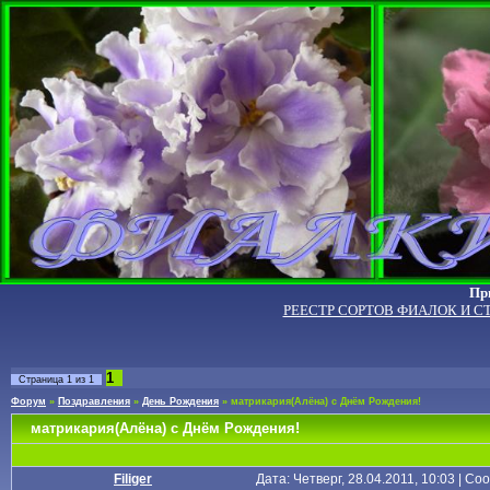
Пр
РЕЕСТР СОРТОВ ФИАЛОК И С
1
Страница
1
из
1
Форум
»
Поздравления
»
День Рождения
»
матрикария(Алёна) с Днём Рождения!
матрикария(Алёна) с Днём Рождения!
Filiger
Дата: Четверг, 28.04.2011, 10:03 | С