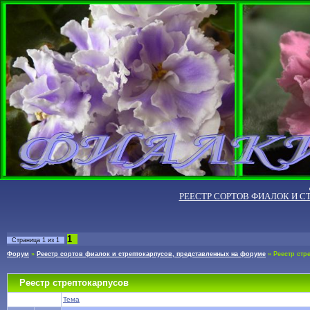
РЕЕСТР СОРТОВ ФИАЛОК И С
1
Страница
1
из
1
Форум
»
Реестр сортов фиалок и стрептокарпусов, представленных на форуме
»
Реестр стр
Реестр стрептокарпусов
Тема