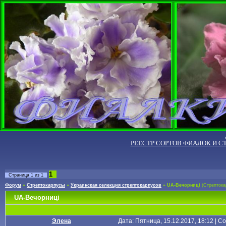
РЕЕСТР СОРТОВ ФИАЛОК И С
1
Страница
1
из
1
Форум
»
Стрептокарпусы
»
Украинская селекция стрептокарпусов
»
UA-Вечорниці
(Стрептока
UA-Вечорниці
Элена
Дата: Пятница, 15.12.2017, 18:12 | 