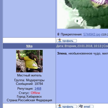
Прикрепления:
5744943.jpg
(119.
Nika
Дата: Вторник, 23.01.2018, 10:13 | 
Элена
, необыкновенное чудо, м
Местный житель
Группа: Модераторы
Сообщений:
19784
Репутация:
1468
Статус:
Offline
Город:Хабаровск
Cтрана:Российская Федерация