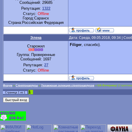
Сообщений:
29685
Репутация:
1322
Статус:
Offline
Город:Саранск
Cтрана:Российская Федерация
Элена
Дата: Среда, 09.05.2018, 09:34 | Со
Filiger
, спасибо).
Старожил
Группа: Проверенные
Сообщений:
1697
Репутация:
27
Статус:
Offline
Форум
»
Стрептокарпусы
»
Украинская селекция стрептокарпусов
»
UA-Вечорниці
(Стрептока
1
Страница
1
из
1