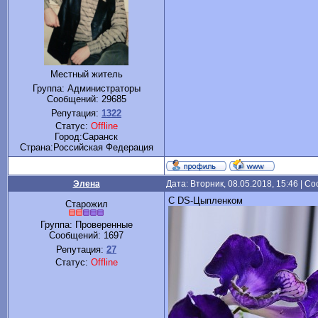
Местный житель
Группа: Администраторы
Сообщений:
29685
Репутация:
1322
Статус:
Offline
Город:Саранск
Cтрана:Российская Федерация
Элена
Дата: Вторник, 08.05.2018, 15:46 | 
С DS-Цыпленком
Старожил
Группа: Проверенные
Сообщений:
1697
Репутация:
27
Статус:
Offline