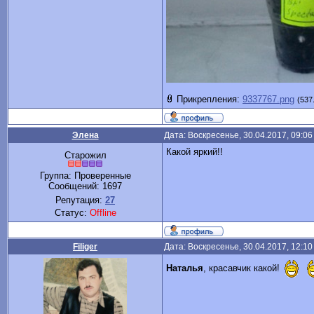
Прикрепления:
9337767.png
(537
Элена
Дата: Воскресенье, 30.04.2017, 09:0
Какой яркий!!
Старожил
Группа: Проверенные
Сообщений:
1697
Репутация:
27
Статус:
Offline
Filiger
Дата: Воскресенье, 30.04.2017, 12:1
Наталья
, красавчик какой!