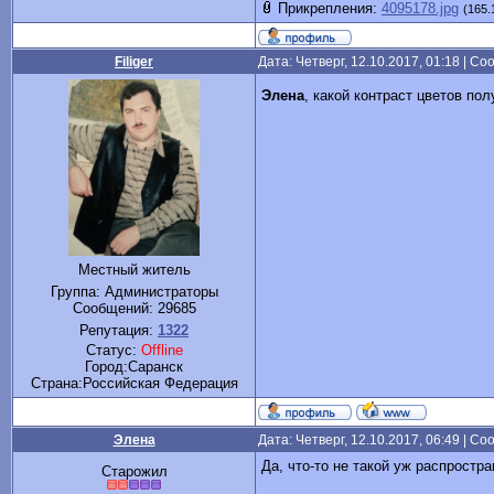
Прикрепления:
4095178.jpg
(165.
Filiger
Дата: Четверг, 12.10.2017, 01:18 | С
Элена
, какой контраст цветов по
Местный житель
Группа: Администраторы
Сообщений:
29685
Репутация:
1322
Статус:
Offline
Город:Саранск
Cтрана:Российская Федерация
Элена
Дата: Четверг, 12.10.2017, 06:49 | С
Да, что-то не такой уж распростр
Старожил