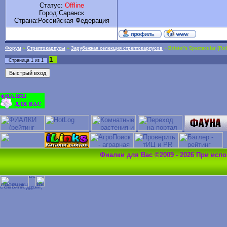
Статус:
Offline
Город:Саранск
Cтрана:Российская Федерация
Форум
»
Стрептокарпусы
»
Зарубежная селекция стрептокарпусов
»
Bristol's Spectacular (Ro
1
Страница
1
из
1
Фиалки для Вас ©2009 - 2026 При исп