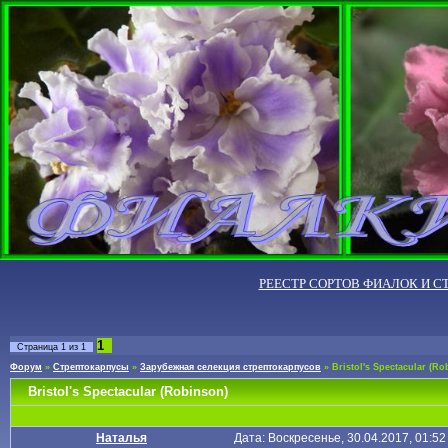
РЕЕСТР СОРТОВ ФИАЛОК И С
1
Страница
1
из
1
Форум
»
Стрептокарпусы
»
Зарубежная селекция стрептокарпусов
»
Bristol's Spectacular (Ro
Bristol's Spectacular (Robinson)
Наталья
Дата: Воскресенье, 30.04.2017, 01:5