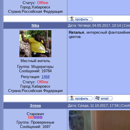
Статус:
Offline
Город:Хабаровск
Cтрана:Российская Федерация
Nika
Дата: Четверг, 04.05.2017, 10:14 | С
Наталья
, интересный фантазийник
цветов.
Местный житель
Группа: Модераторы
Сообщений:
19784
Репутация:
1468
Статус:
Offline
Город:Хабаровск
Cтрана:Российская Федерация
Элена
Дата: Среда, 11.10.2017, 17:58 | Со
Старожил
Группа: Проверенные
Сообщений:
1697