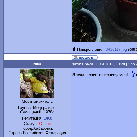
Прикрепления:
0436117.jpg
(965.
Nika
Дата: Среда, 11.04.2018, 13:20 | Со
Элена
, красота неописуемая!
Местный житель
Группа: Модераторы
Сообщений:
19784
Репутация:
1468
Статус:
Offline
Город:Хабаровск
Cтрана:Российская Федерация