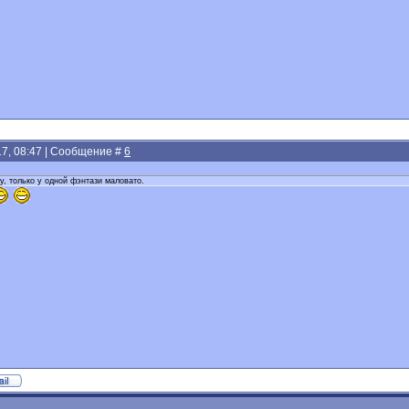
17, 08:47 | Сообщение #
6
ту, только у одной фэнтази маловато.