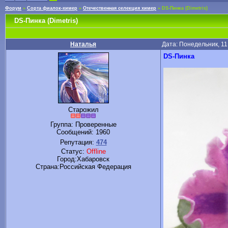
Форум
»
Сорта фиалок-химер
»
Отечественная селекция химер
»
DS-Пинка (Dimetris)
DS-Пинка (Dimetris)
Наталья
Дата: Понедельник, 11
DS-Пинка
Старожил
Группа: Проверенные
Сообщений:
1960
Репутация:
474
Статус:
Offline
Город:Хабаровск
Cтрана:Российская Федерация