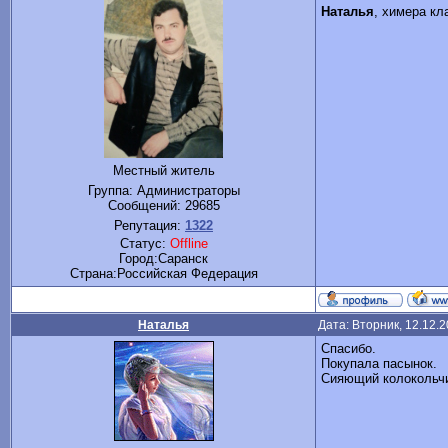
Наталья
, химера кл
Местный житель
Группа: Администраторы
Сообщений:
29685
Репутация:
1322
Статус:
Offline
Город:Саранск
Cтрана:Российская Федерация
Наталья
Дата: Вторник, 12.12.
Спасибо.
Покупала пасынок.
Сияющий колокольчик