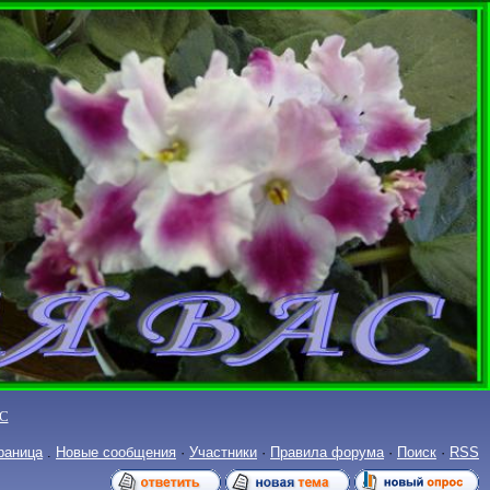
С
раница
.
Новые сообщения
·
Участники
·
Правила форума
·
Поиск
·
RSS