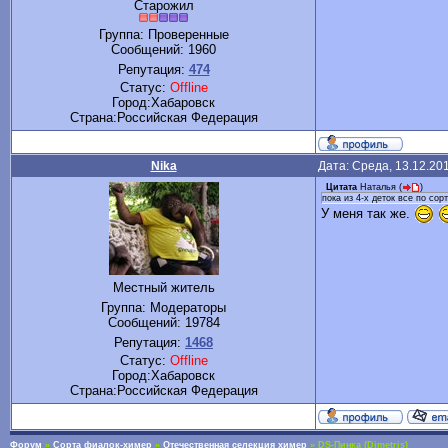
Старожил
Группа: Проверенные
Сообщений:
1960
Репутация:
474
Статус:
Offline
Город:Хабаровск
Cтрана:Российская Федерация
Nika
Дата: Среда, 13.12.20
Цитата
Наталья
(
)
пока из 4-х деток все по сор
У меня так же.
Местный житель
Группа: Модераторы
Сообщений:
19784
Репутация:
1468
Статус:
Offline
Город:Хабаровск
Cтрана:Российская Федерация
Форум
»
Сорта фиалок-химер
»
Отечественная селекция химер
»
DS-Пинка (Dimetris)