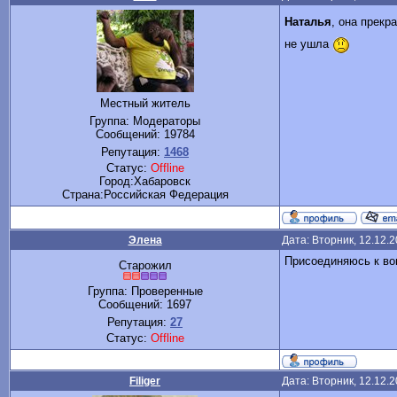
Наталья
, она прекр
не ушла
Местный житель
Группа: Модераторы
Сообщений:
19784
Репутация:
1468
Статус:
Offline
Город:Хабаровск
Cтрана:Российская Федерация
Элена
Дата: Вторник, 12.12.
Присоединяюсь к во
Старожил
Группа: Проверенные
Сообщений:
1697
Репутация:
27
Статус:
Offline
Filiger
Дата: Вторник, 12.12.