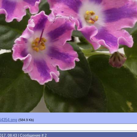
64354.png
(584.9 Kb)
2017, 08:43 | Сообщение #
2