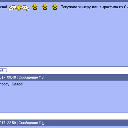
асна!
Покупала химеру или вырастила из Си
2017, 09:48 | Сообщение #
3
просу! Класс!
2017, 22:59 | Сообщение #
4