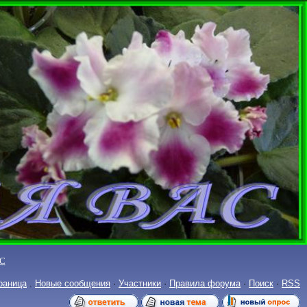
С
раница
.
Новые сообщения
·
Участники
·
Правила форума
·
Поиск
·
RSS