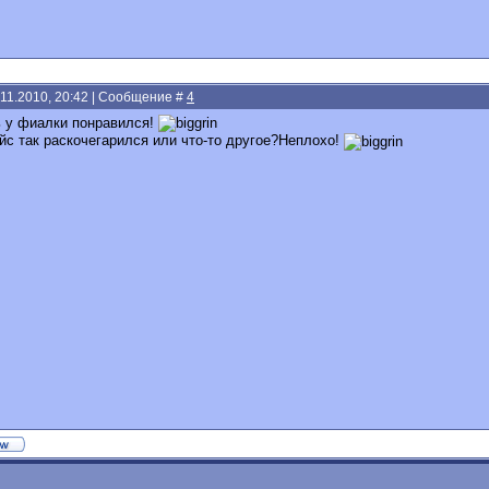
.11.2010, 20:42 | Сообщение #
4
 у фиалки понравился!
йс так раскочегарился или что-то другое?Неплохо!