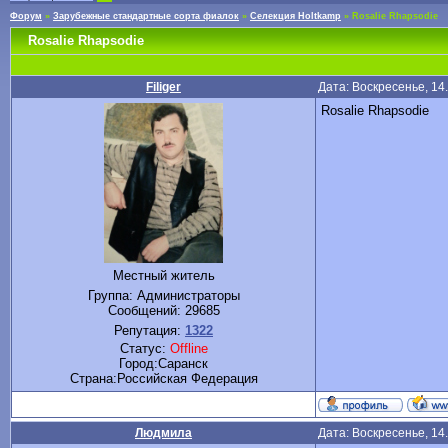
Форум
»
Зарубежные стандартные сорта фиалок
»
Селекция Holtkamp
»
Rosalie Rhapsodie
Rosalie Rhapsodie
Filiger
Дата: Воскресенье, 14
Rosalie Rhapsodie
Местный житель
Группа: Администраторы
Сообщений:
29685
Репутация:
1322
Статус:
Offline
Город:Саранск
Cтрана:Российская Федерация
Людмила
Дата: Воскресенье, 14