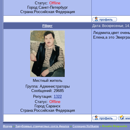
Статус:
Offline
Город:Санкт-Петербург
Cтрана:Российская Федерация
Filiger
Дата: Воскресенье, 14
Людмила,цвет очень
Елена,а это Эвергра
Местный житель
Группа: Администраторы
Сообщений:
29685
Репутация:
1322
Статус:
Offline
Город:Саранск
Cтрана:Российская Федерация
Форум
»
Зарубежные стандартные сорта фиалок
»
Селекция Holtkamp
»
Rosalie Rhapsodie