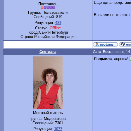
Еще одна представит
Постоялец
Группа: Пользователи
Вначале не то фот
Сообщений:
819
Репутация:
489
Статус:
Offline
Город:Санкт-Петербург
Cтрана:Российская Федерация
Светлана
Дата: Воскресенье, 14
Людмила
, хороша!
Местный житель
Группа: Модераторы
Сообщений:
7301
Репутация:
1077