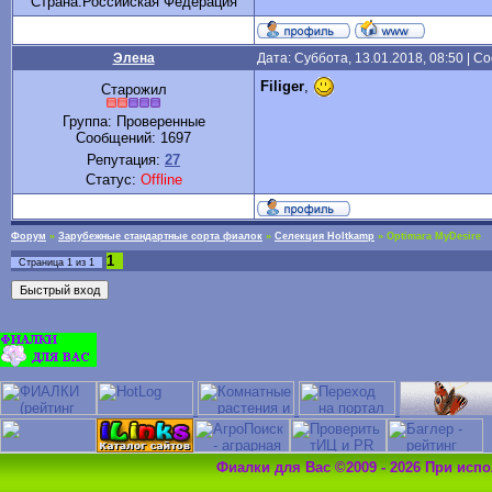
Cтрана:Российская Федерация
Элена
Дата: Суббота, 13.01.2018, 08:50 | 
Filiger
,
Старожил
Группа: Проверенные
Сообщений:
1697
Репутация:
27
Статус:
Offline
Форум
»
Зарубежные стандартные сорта фиалок
»
Селекция Holtkamp
»
Optimara MyDesire
1
Страница
1
из
1
Фиалки для Вас ©2009 - 2026 При исп