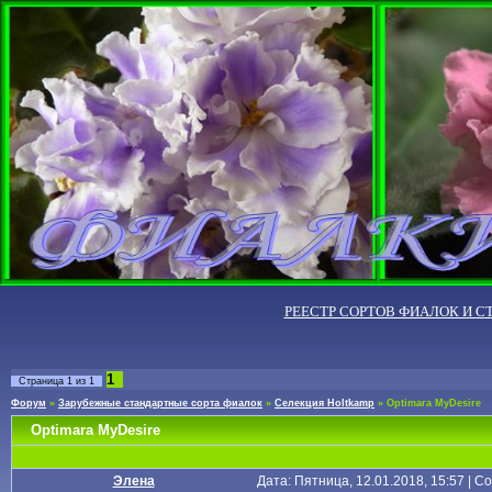
РЕЕСТР СОРТОВ ФИАЛОК И С
1
Страница
1
из
1
Форум
»
Зарубежные стандартные сорта фиалок
»
Селекция Holtkamp
»
Optimara MyDesire
Optimara MyDesire
Элена
Дата: Пятница, 12.01.2018, 15:57 | 