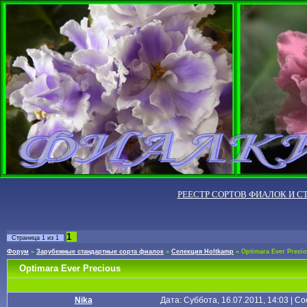
РЕЕСТР СОРТОВ ФИАЛОК И С
1
Страница
1
из
1
Форум
»
Зарубежные стандартные сорта фиалок
»
Селекция Holtkamp
»
Optimara Ever Preci
Optimara Ever Precious
Nika
Дата: Суббота, 16.07.2011, 14:03 | 