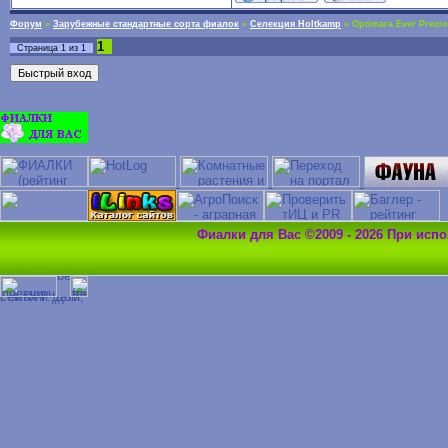
Форум
»
Зарубежные стандартные сорта фиалок
»
Селекция Holtkamp
»
Optimara Ever Preci
1
Страница
1
из
1
Фиалки для Вас ©2009 - 2026 При исп