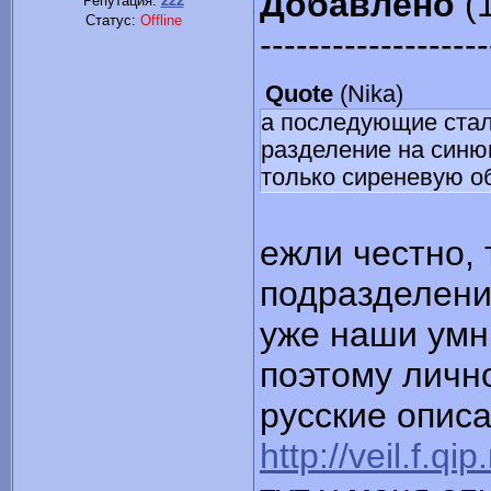
Добавлено
(1
Репутация:
222
Статус:
Offline
-------------------
Quote
(
Nika
)
а последующие стал
разделение на синю
только сиреневую о
ежли честно, 
подразделени
уже наши умни
поэтому личн
русские описа
http://veil.f.q