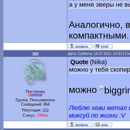
а у меня эверы не в
Аналогично, в
компактными.
Veil
Дата: Суббота, 16.07.2011, 14:33 | 
Quote
(
Nika
)
можно у тебя скопи
можно
Постоялец
Группа: Пользователи
Сообщений:
864
Люблю хеви метал и
Репутация:
222
миксуй по жизни :V
Статус:
Offline