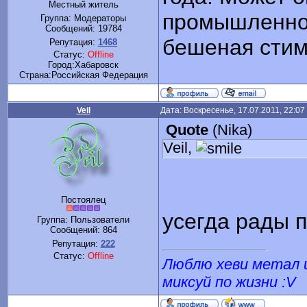
Местный житель
промышленног
Группа: Модераторы
Сообщений:
19784
бешеная стим
Репутация:
1468
Статус:
Offline
Город:Хабаровск
Cтрана:Российская Федерация
Veil
Дата: Воскресенье, 17.07.2011, 22:0
Quote
(
Nika
)
Veil,
Постоялец
усегда рады 
Группа: Пользователи
Сообщений:
864
Репутация:
222
Статус:
Offline
Люблю хеви метал и
миксуй по жизни :V