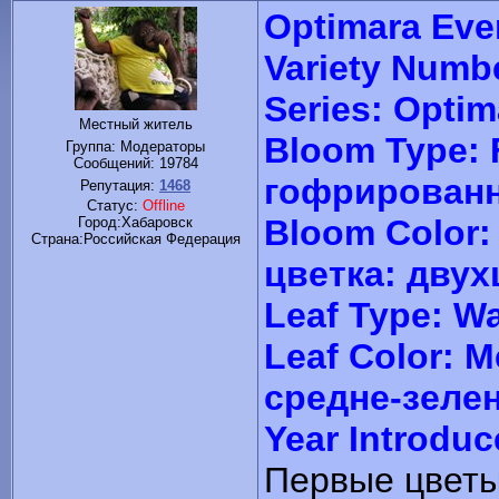
Optimara Ever
Variety Numb
Series: Optim
Местный житель
Bloom Type: F
Группа: Модераторы
Сообщений:
19784
гофрированн
Репутация:
1468
Статус:
Offline
Bloom Color: 
Город:Хабаровск
Cтрана:Российская Федерация
цветка: дву
Leaf Type: W
Leaf Color: 
средне-зелен
Year Introduc
Первые цветы