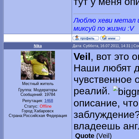
тут у меня оп
Люблю хеви метал и
миксуй по жизни :V
Nika
Дата: Суббота, 16.07.2011, 14:31 | 
Veil
, вот это
Наши любят д
чувственное о
Местный житель
реалий.
Группа: Модераторы
Сообщений:
19784
описание, что
Репутация:
1468
Статус:
Offline
Город:Хабаровск
заблуждение?
Cтрана:Российская Федерация
владеешь анг
Quote
(
Veil
)