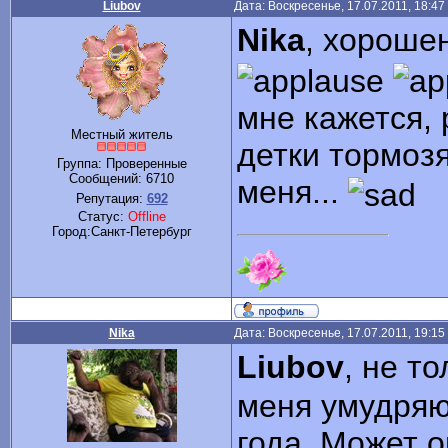
Liubov
Дата: Воскресенье, 17.07.2011, 18:4
Nika
, хороше
мне кажется,
Местный житель
детки тормозя
Группа: Проверенные
Сообщений:
6710
меня...
Репутация:
692
Статус:
Offline
Город:Санкт-Петербург
Nika
Дата: Воскресенье, 17.07.2011, 19:1
Liubov
, не т
меня умудряю
года. Может 