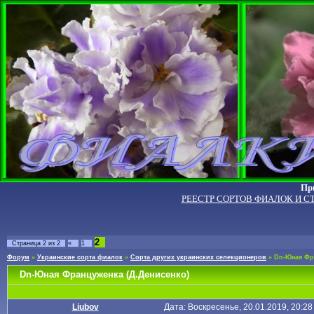
Пр
РЕЕСТР СОРТОВ ФИАЛОК И С
2
Страница
2
из
2
«
1
Форум
»
Украинские сорта фиалок
»
Сорта других украинских селекционеров
»
Dn-Юная Фра
Dn-Юная Француженка (Д.Денисенко)
Liubov
Дата: Воскресенье, 20.01.2019, 20:2