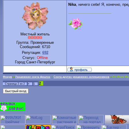
Nika
, ничего себе! Я, конечно, пр
Местный житель
Группа: Проверенные
Сообщений:
6710
Репутация:
692
Статус:
Offline
Город:Санкт-Петербург
Форум
»
Украинские сорта фиалок
»
Сорта других украинских селекционеров
»
Dn-Юная Фра
2
Страница
2
из
2
«
1