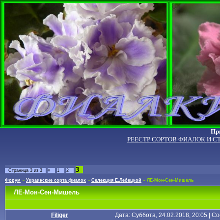
Пр
РЕЕСТР СОРТОВ ФИАЛОК И С
3
Страница
3
из
3
«
1
2
Форум
»
Украинские сорта фиалок
»
Селекция Е.Лебецкой
»
ЛЕ-Мон-Сен-Мишель
ЛЕ-Мон-Сен-Мишель
Filiger
Дата: Суббота, 24.02.2018, 20:05 | 