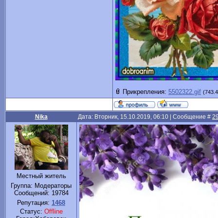
Прикрепления:
5502322.gif
(743.4
Nika
Дата: Вторник, 15.10.2019, 06:10 | Сообщение #
2
Местный житель
Группа: Модераторы
Сообщений:
19784
Репутация:
1468
Статус:
Offline