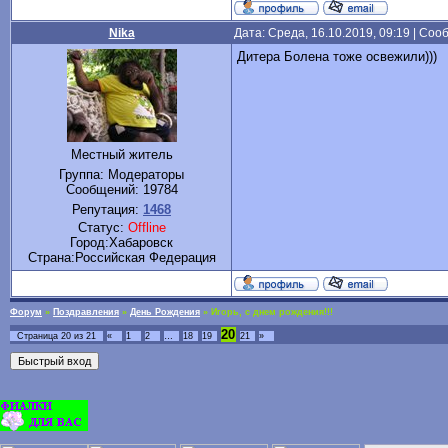
Nika
Дата: Среда, 16.10.2019, 09:19 | Со
Дитера Болена тоже освежили)))
Местный житель
Группа: Модераторы
Сообщений:
19784
Репутация:
1468
Статус:
Offline
Город:Хабаровск
Cтрана:Российская Федерация
Форум
»
Поздравления
»
День Рождения
»
Игорь, с днем рождения!!!
20
Страница
20
из
21
«
1
2
…
18
19
21
»