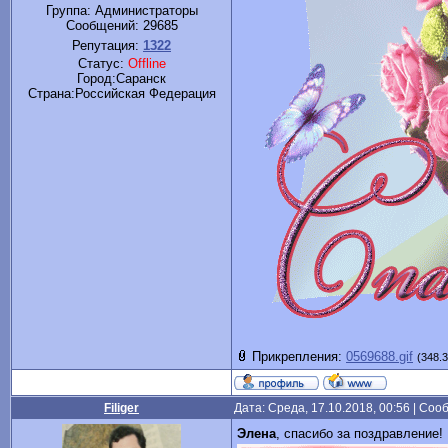
Группа: Администраторы
Сообщений:
29685
Репутация:
1322
Статус:
Offline
Город:Саранск
Cтрана:Российская Федерация
Прикрепления:
0569688.gif
(348.3
Filiger
Дата: Среда, 17.10.2018, 00:56 | Со
Элена
, спасибо за поздравление!