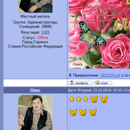
Местный житель
Группа: Администраторы
Сообщений:
29685
Репутация:
1322
Статус:
Offline
Город:Саранск
Cтрана:Российская Федерация
Прикрепления:
1412370.gif
(1.34
Filiger
Дата: Вторник, 15.10.2019, 16:30 | 