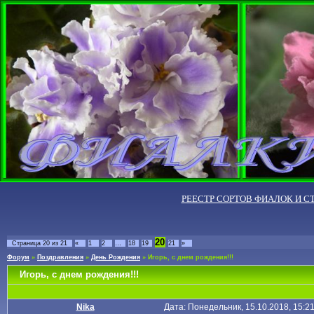
РЕЕСТР СОРТОВ ФИАЛОК И С
20
Страница
20
из
21
«
1
2
…
18
19
21
»
Форум
»
Поздравления
»
День Рождения
»
Игорь, с днем рождения!!!
Игорь, с днем рождения!!!
Nika
Дата: Понедельник, 15.10.2018, 15:2