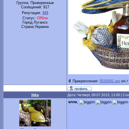
Группа: Проверенные
Сообщений:
917
Репутация:
101
Статус:
Offline
Город:Луганск
Cтрана:Украина
Прикрепления:
0516591.jpg
(84.7
Nika
Дата: Четверг, 09.07.2015, 13:00 | С
алла
,