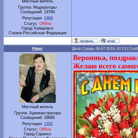
Местный житель
Группа: Модераторы
Сообщений:
19784
Репутация:
1468
Статус:
Offline
Город:Хабаровск
Cтрана:Российская Федерация
Filiger
Дата: Среда, 06.07.2016, 02:23 | Со
Вероника, поздрав
Желаю всего самог
Местный житель
Группа: Администраторы
Сообщений:
29685
Репутация:
1322
Статус:
Offline
Город:Саранск