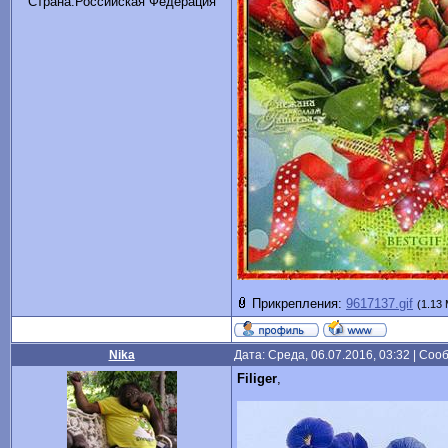
Cтрана:Российская Федерация
Прикрепления:
9617137.gif
(1.13
Nika
Дата: Среда, 06.07.2016, 03:32 | Со
Filiger
,