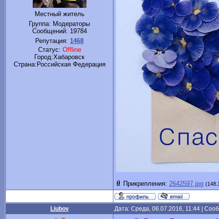
Местный житель
Группа: Модераторы
Сообщений:
19784
Репутация:
1468
Статус:
Offline
Город:Хабаровск
Cтрана:Российская Федерация
Прикрепления:
2642597.jpg
(148.
Liubov
Дата: Среда, 06.07.2016, 11:44 | Со