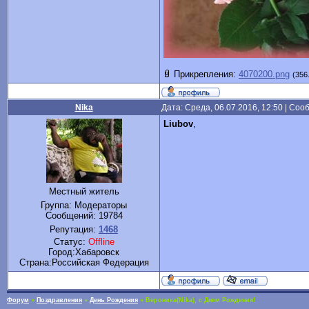
Прикрепления:
4070200.png
(356
Nika
Дата: Среда, 06.07.2016, 12:50 | Со
Liubov
,
Местный житель
Группа: Модераторы
Сообщений:
19784
Репутация:
1468
Статус:
Offline
Город:Хабаровск
Cтрана:Российская Федерация
Форум
»
Поздравления
»
День Рождения
»
Вероника(Nika), с Днем Рождения!