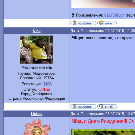
Прикрепления:
6127680.gif
(916.4
Nika
Дата: Понедельник, 06.07.2015, 11:0
Filiger
, очень приятно, что друзья
Местный житель
Группа: Модераторы
Сообщений:
19784
Репутация:
1468
Статус:
Offline
Город:Хабаровск
Cтрана:Российская Федерация
Liubov
Дата: Понедельник, 06.07.2015, 13:0
Nika
, с Днем Рождения!!! Сч