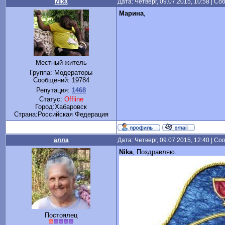
Nika
Дата: Четверг, 09.07.2015, 10:58 | С
Марина
,
Местный житель
Группа: Модераторы
Сообщений:
19784
Репутация:
1468
Статус:
Offline
Город:Хабаровск
Cтрана:Российская Федерация
алла
Дата: Четверг, 09.07.2015, 12:40 | С
Nika
, Поздравляю.
Постоялец