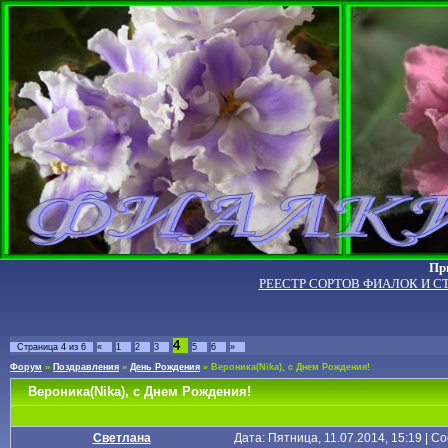
Пр
РЕЕСТР СОРТОВ ФИАЛОК И С
4
Страница
4
из
6
«
1
2
3
5
6
»
Форум
»
Поздравления
»
День Рождения
»
Вероника(Nika), с Днем Рождения!
Вероника(Nika), с Днем Рождения!
Светлана
Дата: Пятница, 11.07.2014, 15:19 | 