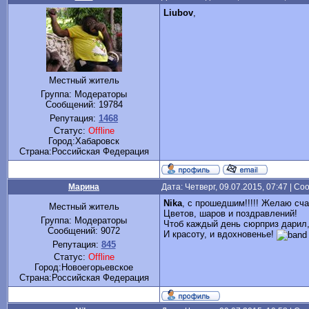
Liubov
,
Местный житель
Группа: Модераторы
Сообщений:
19784
Репутация:
1468
Статус:
Offline
Город:Хабаровск
Cтрана:Российская Федерация
Марина
Дата: Четверг, 09.07.2015, 07:47 | С
Nika
, с прошедшим!!!!! Желаю сча
Местный житель
Цветов, шаров и поздравлений!
Группа: Модераторы
Чтоб каждый день сюрприз дарил
Сообщений:
9072
И красоту, и вдохновенье!
Репутация:
845
Статус:
Offline
Город:Новоегорьевское
Cтрана:Российская Федерация