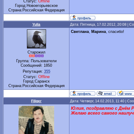
Статус:
Offline
Город:Новоегорьевское
Cтрана:Российская Федерация
Yulia
Дата: Пятница, 17.02.2012, 20:08 | 
Светлана
,
Марина
, спасибо!
Старожил
Группа: Пользователи
Сообщений:
1850
Репутация:
355
Статус:
Offline
Город:Саранск
Cтрана:Российская Федерация
Filiger
Дата: Четверг, 14.02.2013, 11:40 | С
Юлия, поздравляю с Днём 
Желаю всего самого наилу