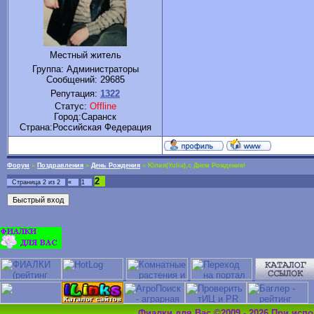
Местный житель
Группа: Администраторы
Сообщений:
29685
Репутация:
1322
Статус:
Offline
Город:Саранск
Cтрана:Российская Федерация
Форум
»
Поздравления
»
День Рождения
»
Юлия(Yulia),с Днем Рождения!
2
Страница
2
из
2
«
1
Фиалки для Вас ©2009 - 2026 При исп