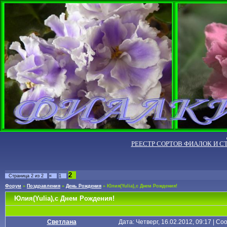
РЕЕСТР СОРТОВ ФИАЛОК И С
2
Страница
2
из
2
«
1
Форум
»
Поздравления
»
День Рождения
»
Юлия(Yulia),с Днем Рождения!
Юлия(Yulia),с Днем Рождения!
Светлана
Дата: Четверг, 16.02.2012, 09:17 | С