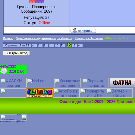
Группа: Проверенные
Сообщений:
1697
Репутация:
27
Статус:
Offline
Форум
»
Зарубежные стандартные сорта фиалок
»
Селекция Holtkamp
»
Rhapsodie Cora
12
Страница
12
из
13
«
1
2
…
10
11
13
»
Фиалки для Вас ©2009 - 2026 При исп