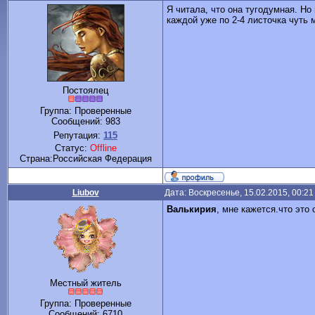
Я читала, что она тугодумная. Но
каждой уже по 2-4 листочка чуть
Постоялец
Группа: Проверенные
Сообщений:
983
Репутация:
115
Статус:
Offline
Cтрана:Российская Федерация
Liubov
Дата: Воскресенье, 15.02.2015, 00:2
Валькирия
, мне кажется.что это 
Местный житель
Группа: Проверенные
Сообщений:
6710