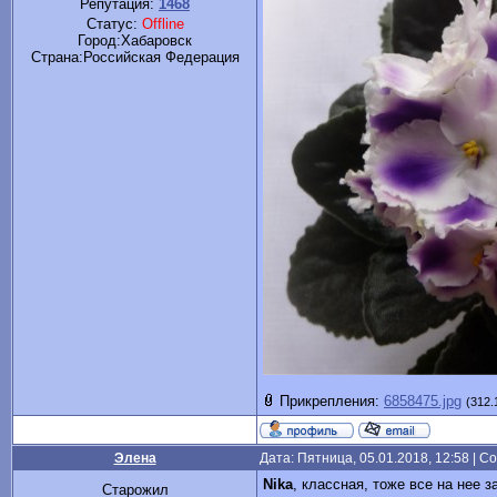
Репутация:
1468
Статус:
Offline
Город:Хабаровск
Cтрана:Российская Федерация
Прикрепления:
6858475.jpg
(312.
Элена
Дата: Пятница, 05.01.2018, 12:58 | 
Nika
, классная, тоже все на нее 
Старожил