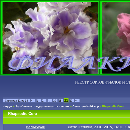
РЕЕСТР СОРТОВ ФИАЛОК И С
12
Страница
12
из
13
«
1
2
…
10
11
13
»
Форум
»
Зарубежные стандартные сорта фиалок
»
Селекция Holtkamp
»
Rhapsodie Cora
Rhapsodie Cora
Валькирия
Дата: Пятница, 23.01.2015, 14:01 | 