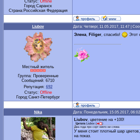
Статус:
Offline
Город:Саранск
Cтрана:Российская Федерация
Liubov
Дата: Четверг, 11.05.2017, 11:47 | С
Элена
,
Filiger
, спасибо!
Этот 
Местный житель
Группа: Проверенные
Сообщений:
6710
Репутация:
692
Статус:
Offline
Город:Санкт-Петербург
Nika
Дата: Понедельник, 15.05.2017, 06:0
Liubov
, цветение на +100!
Цитата
Liubov
(
)
Два года про сорт никто ни слова
У меня стоит плотный шар цветов
на показ.