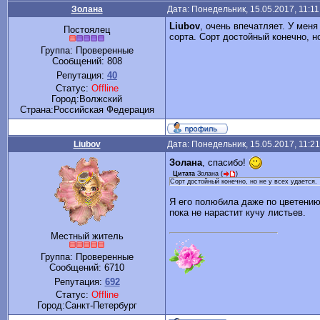
Золана
Дата: Понедельник, 15.05.2017, 11:1
Liubov
, очень впечатляет. У меня
Постоялец
сорта. Сорт достойный конечно, но
Группа: Проверенные
Сообщений:
808
Репутация:
40
Статус:
Offline
Город:Волжский
Cтрана:Российская Федерация
Liubov
Дата: Понедельник, 15.05.2017, 11:2
Золана
, спасибо!
Цитата
Золана
(
)
Сорт достойный конечно, но не у всех удается.
Я его полюбила даже по цветению 
пока не нарастит кучу листьев.
Местный житель
Группа: Проверенные
Сообщений:
6710
Репутация:
692
Статус:
Offline
Город:Санкт-Петербург