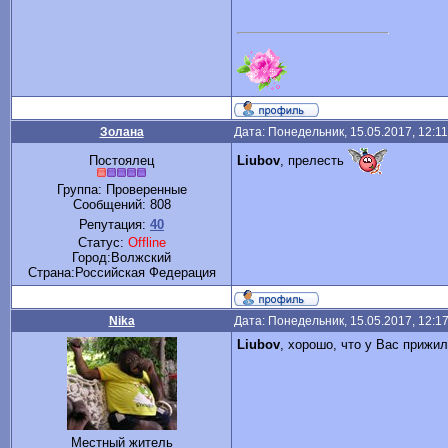
Золана
Дата: Понедельник, 15.05.2017, 12:1
Liubov
, прелесть
Постоялец
Группа: Проверенные
Сообщений:
808
Репутация:
40
Статус:
Offline
Город:Волжский
Cтрана:Российская Федерация
Nika
Дата: Понедельник, 15.05.2017, 12:1
Liubov
, хорошо, что у Вас прижил
Местный житель