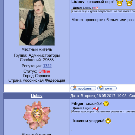
Liubov
, красивый сорт!
Цитата
Liubov
(
)
У меня еще и детка подрастает, но она имеет бо
Может проспортит белым или розо
Местный житель
Группа: Администраторы
Сообщений:
29685
Репутация:
1322
Статус:
Offline
Город:Саранск
Cтрана:Российская Федерация
Liubov
Дата: Вторник, 16.05.2017, 10:08 | 
Filiger
, спасибо!
Цитата
Filiger
(
)
Может проспортит белым или розовым - тоже ше
Поживем-увидим!
Местный житель