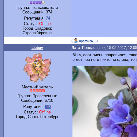
Группа: Пользователи
Сообщений:
374
Репутация:
74
Статус:
Offline
Город:Скадовск
Cтрана:Украина
Liubov
Дата: Понедельник, 15.05.2017, 12:0
Nika
, сорт очень понравился, спа
5 лет про него никто ни слова, теп
Местный житель
Группа: Проверенные
Сообщений:
6710
Репутация:
692
Статус:
Offline
Город:Санкт-Петербург