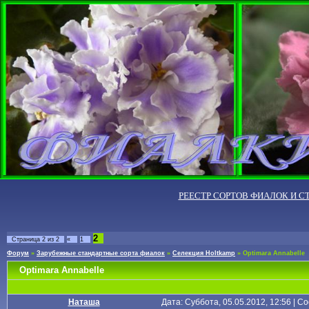
РЕЕСТР СОРТОВ ФИАЛОК И С
2
Страница
2
из
2
«
1
Форум
»
Зарубежные стандартные сорта фиалок
»
Селекция Holtkamp
»
Optimara Annabelle
Optimara Annabelle
Наташа
Дата: Суббота, 05.05.2012, 12:56 | 