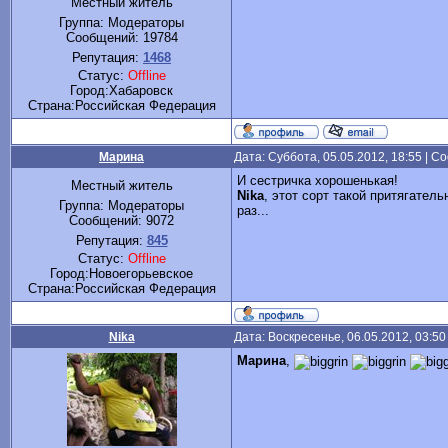
Местный житель
Группа: Модераторы
Сообщений:
19784
Репутация:
1468
Статус:
Offline
Город:Хабаровск
Cтрана:Российская Федерация
Марина
Дата: Суббота, 05.05.2012, 18:55 | 
И сестричка хорошенькая!
Местный житель
Nika
, этот сорт такой притягател
Группа: Модераторы
раз...
Сообщений:
9072
Репутация:
845
Статус:
Offline
Город:Новоегорьевское
Cтрана:Российская Федерация
Nika
Дата: Воскресенье, 06.05.2012, 03:5
Марина
,