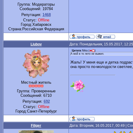
Группа: Модераторы
Сообщений:
19784
Репутация:
1468
Статус:
Offline
Город:Хабаровск
Cтрана:Российская Федерация
Liubov
Дата: Понедельник, 15.05.2017, 12:2
Цитата
Nika
(
)
А мой в то лето не выжил.
Жаль! У меня еще и детка подраст
она просто по-молодости светлее,
Местный житель
Группа: Проверенные
Сообщений:
6710
Репутация:
692
Статус:
Offline
Город:Санкт-Петербург
Filiger
Дата: Вторник, 16.05.2017, 00:49 | 