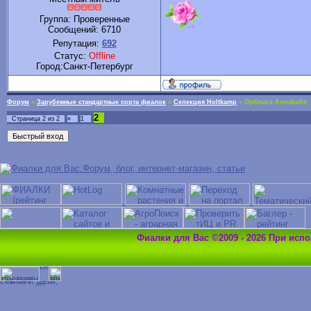
Группа: Проверенные
Сообщений:
6710
Репутация:
692
Статус:
Offline
Город:Санкт-Петербург
Форум
»
Зарубежные стандартные сорта фиалок
»
Селекция Holtkamp
»
Optimara Annabelle
2
Страница
2
из
2
«
1
Фиалки для Вас ©2009 - 2026 При исп