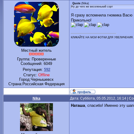
Quote
(
Nika
)
Ну до чего же веселенький сорт
Я сразу вспомнила гномика Васю 
Прикольно!
КЛИКАЙТЕ НА МОИ ФОТКИ ДЛЯ УВЕЛИЧЕНИЯ.
Местный житель
Группа: Проверенные
Сообщений:
6049
Репутация:
592
Статус:
Offline
Город:Чернышевск
Cтрана:Российская Федерация
Nika
Дата: Суббота, 05.05.2012, 16:14 | 
Наташа
, спасибо! Именно эту ша