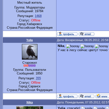
Местный житель
Группа: Модераторы
Сообщений:
19784
Репутация:
1468
Статус:
Offline
Город:Хабаровск
Cтрана:Российская Федерация
Yulia
Дата: Воскресенье, 06.05.2012, 20:5
Nika
,
У нас в лесу сейчас цветут точн
Старожил
Группа: Пользователи
Сообщений:
1850
Репутация:
355
Статус:
Offline
Город:Саранск
Cтрана:Российская Федерация
Nika
Дата: Понедельник, 07.05.2012, 02:5
Yulia
, спасибо!