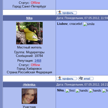
Статус:
Offline
Город:Санкт-Петербург
Nika
Дата: Понедельник, 07.05.2012, 11:5
Liubov
, спасибо!
Местный житель
Группа: Модераторы
Сообщений:
19784
Репутация:
1468
Статус:
Offline
Город:Хабаровск
Cтрана:Российская Федерация
-Helenka-
Дата: Понедельник, 07.05.2012, 16:2
Nika
,
Участник